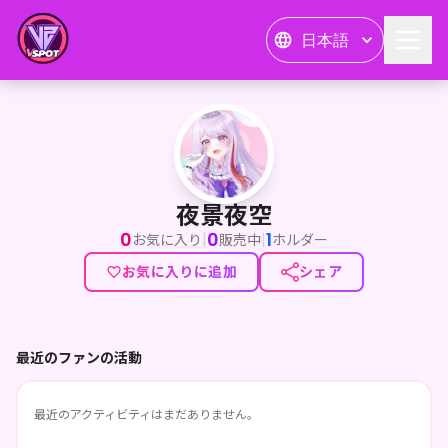
日本語
夜景夜空
夜景夜空
0
0
1
|
|
お気に入り
販売中
ホルダー
お気に入りに追加
シェア
最近のファンの活動
最近のアクティビティはまだありません。