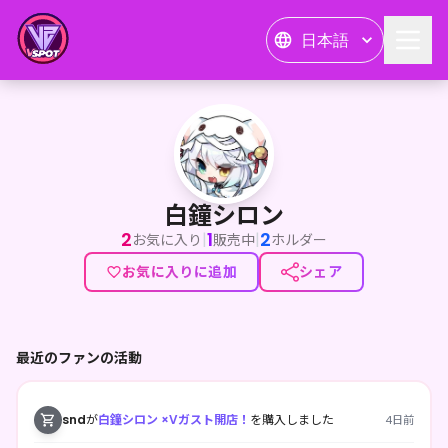
日本語
白鐘シロン
白鐘シロン
2
1
2
|
|
お気に入り
販売中
ホルダー
お気に入りに追加
シェア
最近のファンの活動
snd
が
白鐘シロン ×Vガスト開店！
を購入しました
4日前