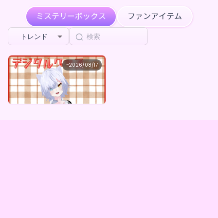
ミステリーボックス
ファンアイテム
トレンド
白鐘シロン
~
2026/08/17
白鐘シロン ×Vガスト開店！
最低価格
購入はこちら
¥
1,100