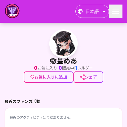
日本語
蠍星めあ
蠍星めあ
0
0
1
|
|
お気に入り
販売中
ホルダー
お気に入りに追加
シェア
最近のファンの活動
最近のアクティビティはまだありません。