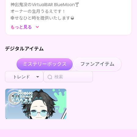
兎ノ月 苺愛
が
生月うるえ のゆるゆる日和(全5種)
を購入
神出鬼没のVirtualBAR BlueMoon🍸️
2ヶ月前
しました
オーナーの生月うるえです！
幸せなひと時を提供いたします🥃
海麗
が
生月うるえ のゆるゆる日和(全5種)
を購入しました
2ヶ月前
普段はIRIAMにて雑談配信や弾き語り配信をしております！
もっと見る
週末にはTwitchにてゲーム配信をしております！
****が生月 うるえのページを共有しました
3ヶ月前
アーカイブはYouTubeに上がっているので良ければぜひぜ
ひご覧下さい✨
デジタルアイテム
****が生月 うるえをフォローしました
3ヶ月前
僕のホラゲはコメディ化しちゃうらしいのでそうならないホ
ラゲ募集中
****が生月 うるえをフォローしました
3ヶ月前
ミステリーボックス
ファンアイテム
Milk
が
生月うるえ のゆるゆる日和(全5種)
を購入しました
3ヶ月前
トレンド
生月 うるえ
生月うるえ デジタルBOX~不思議なお客様~(全5種)
最低価格
¥
1,000