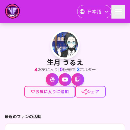
日本語
生月 うるえ
<p>そちらの幸運なお客様✨️</p><p>神出鬼没のVirtual
生月 うるえ
4
0
3
|
|
お気に入り
販売中
ホルダー
お気に入りに追加
シェア
最近のファンの活動