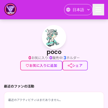
日本語
poco
poco
0
0
3
|
|
お気に入り
販売中
ホルダー
お気に入りに追加
シェア
最近のファンの活動
最近のアクティビティはまだありません。