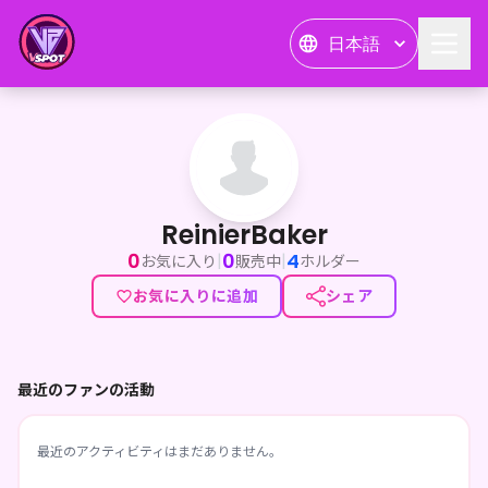
日本語
ReinierBaker
ReinierBaker
0
0
4
|
|
お気に入り
販売中
ホルダー
お気に入りに追加
シェア
最近のファンの活動
最近のアクティビティはまだありません。