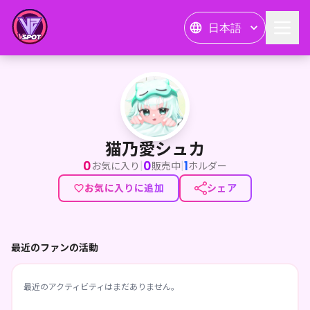
日本語
猫乃愛シュカ
猫乃愛シュカ
0
0
1
|
|
お気に入り
販売中
ホルダー
お気に入りに追加
シェア
最近のファンの活動
最近のアクティビティはまだありません。