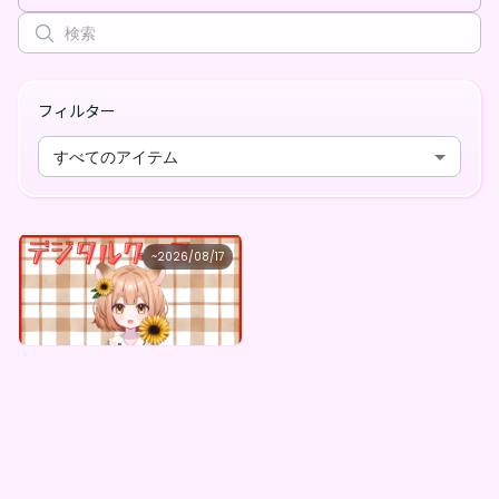
フィルター
すべてのアイテム
mugi．
~
2026/08/17
姫絹むぎ。 ×Vガスト開店！
最低価格
購入はこちら
¥
1,100