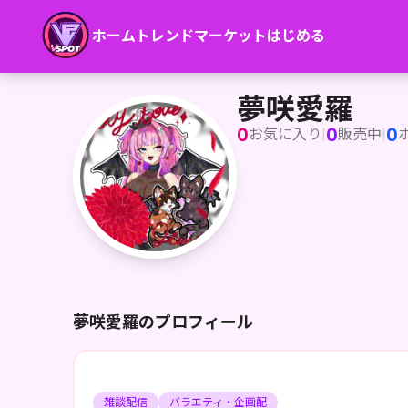
ホーム
トレンド
マーケット
はじめる
夢咲愛羅
人間界に興味があって魔界のお城から抜け出して来ました！悪
夢咲愛羅
0
0
0
お気に入り
|
販売中
|
夢咲愛羅のプロフィール
雑談配信
バラエティ・企画配