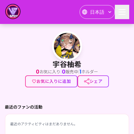
日本語
宇谷柚希
宇谷柚希
0
0
1
|
|
お気に入り
販売中
ホルダー
お気に入りに追加
シェア
最近のファンの活動
最近のアクティビティはまだありません。