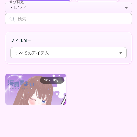
並び替え
トレンド
フィルター
すべてのアイテム
Safe cheering ball
~
2026/12/31
海月まよい まよいのとっておきBOX
最低価格
購入はこちら
¥
1,000