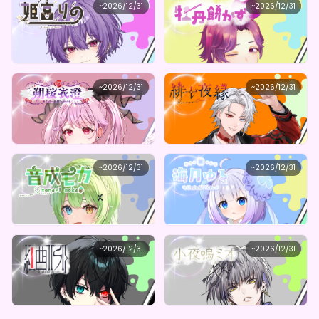
maha5japan
maha5japan
~
2026/12/31
~
2026/12/31
姫宮りの 尽くし!?推し活応援BOX（全10種）
牡丹餅かず の豪運ガチャBOX(全10種)
最低価格
最低価格
購入はこちら
購入はこちら
¥
1,000
¥
1,000
maha5japan
maha5japan
~
2026/12/31
~
2026/12/31
朔桜衣澄 の闇奏の禁忌デジタルBOX(全5種)
緋十夜縁 の秘密のガチャＢＯＸ(全10種)
最低価格
最低価格
購入はこちら
購入はこちら
¥
1,000
¥
1,000
maha5japan
maha5japan
~
2026/12/31
~
2026/12/31
音成モカ 全部つみこみ贅沢ガチャBOX（全１０種）
海月ゆる のゆるっと推し活応援BOX(全5種)
最低価格
最低価格
購入はこちら
購入はこちら
¥
1,000
¥
1,000
maha5japan
maha5japan
~
2026/12/31
~
2026/12/31
紅酉いろり のしゅきしゅき㌠デジタルBOX（全5種）
小夜鳴ミオ のみんなの推し活をお助け！デジタルBOX（全10種）
最低価格
最低価格
購入はこちら
購入はこちら
¥
1,000
¥
1,000