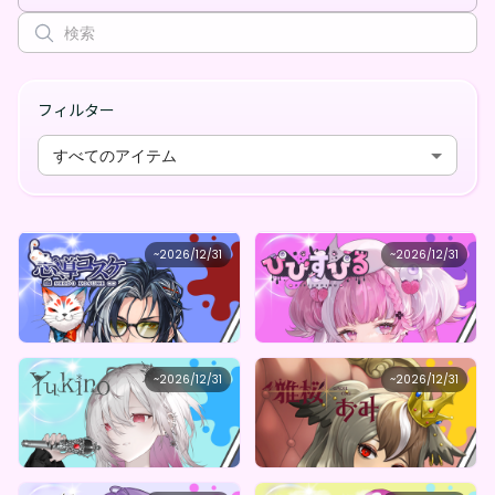
フィルター
すべてのアイテム
maha5japan
maha5japan
~
2026/12/31
~
2026/12/31
志導コスケ のガチャガチャ運試しBOX(全5種）
ぴぴすぴる 秘密のぴぴすぴるガチャBOX
最低価格
最低価格
購入はこちら
購入はこちら
¥
1,000
¥
1,000
maha5japan
maha5japan
~
2026/12/31
~
2026/12/31
ゆきの の全力推し活応援BOX（全５種）
雅桜おみ お前が雅桜おみになるんだよ、ガチャ（全5種）
最低価格
最低価格
購入はこちら
購入はこちら
¥
1,000
¥
1,000