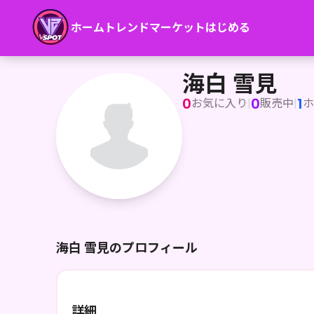
ホーム
トレンド
マーケット
はじめる
海白 雪見
海白 雪見
0
0
1
お気に入り
|
販売中
|
ホ
海白 雪見のプロフィール
詳細