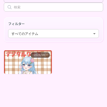
フィルター
すべてのアイテム
美花楽ハル。
~
2026/08/17
美花楽ハル。 ×Vガスト開店！
最低価格
購入はこちら
¥
1,100