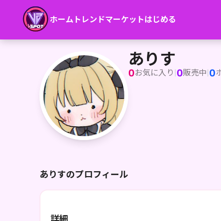
ホーム
トレンド
マーケット
はじめる
ありす
ありす
0
0
0
お気に入り
|
販売中
|
ありすのプロフィール
詳細