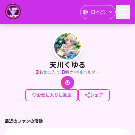
日本語
天川くゆる
<p>君だけの魔法かけてあげるね！魔法使いの学生オウム、天川く
天川くゆる
3
0
4
|
|
お気に入り
販売中
ホルダー
お気に入りに追加
シェア
最近のファンの活動