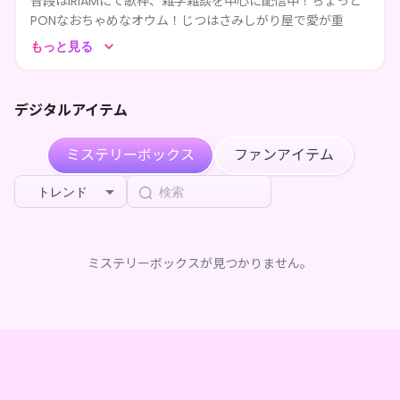
普段はIRIAMにて歌枠、雑学雑談を中心に配信中！ちょっと
PONなおちゃめなオウム！じつはさみしがり屋で愛が重
****が天川くゆるのページを共有しました
2ヶ月前
い...！？
もっと見る
多彩な天川、推してみない？配信でも待ってるよ！
天川くゆる
が
天川くゆる のデジタルBOX
を購入しました
3ヶ月前
デジタルアイテム
****が天川くゆるをフォローしました
3ヶ月前
ミステリーボックス
ファンアイテム
ロード
が
天川くゆる のデジタルBOX
を購入しました
3ヶ月前
トレンド
ロード
が
天川くゆる のデジタルBOX
を購入しました
3ヶ月前
ロード
が
天川くゆる のデジタルBOX
を購入しました
3ヶ月前
ミステリーボックスが見つかりません。
ロード
が
天川くゆる のデジタルBOX
を購入しました
3ヶ月前
****が天川くゆるのページを共有しました
3ヶ月前
****が天川くゆるのページを共有しました
3ヶ月前
****が天川くゆるのページを共有しました
3ヶ月前