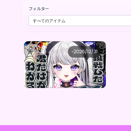
フィルター
すべてのアイテム
Ellis
~
2026/12/31
Ellis デジタルBOX（全5種）
価格
購入はこちら
¥
1,000