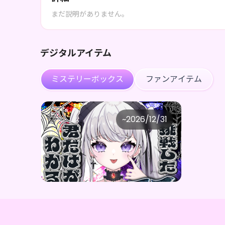
まだ説明がありません。
デジタルアイテム
ミステリーボックス
ファンアイテム
Ellis
~
2026/12/31
Ellis デジタルBOX（全5種）
価格
購入はこちら
¥
1,000