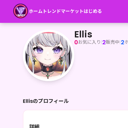
ホーム
トレンド
マーケット
はじめる
Ellis
Ellis
0
2
2
お気に入り
|
販売中
|
Ellisのプロフィール
詳細