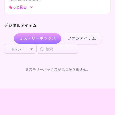
ゲーム配信メインに編物配信やお絵描き配信、歌枠もやって
もっと見る
ます！
楽しい時間をキミと共有したい！ぜひ1度配信に遊びに来て
デジタルアイテム
ね！
ミステリーボックス
ファンアイテム
トレンド
ミステリーボックスが見つかりません。