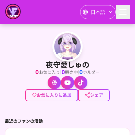
日本語
夜守愛しゅの
<p>編物大好き鼓膜破壊系肉食ヒツジVtuberの夜守愛しゅのです
夜守愛しゅの
0
0
0
|
|
お気に入り
販売中
ホルダー
お気に入りに追加
シェア
最近のファンの活動