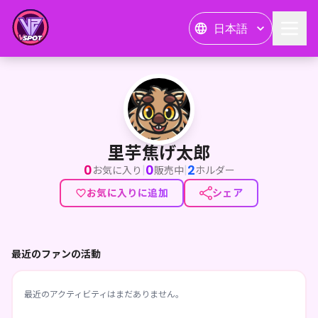
日本語
里芋焦げ太郎
里芋焦げ太郎
0
0
2
|
|
お気に入り
販売中
ホルダー
お気に入りに追加
シェア
最近のファンの活動
最近のアクティビティはまだありません。