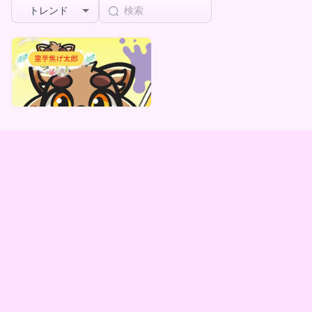
トレンド
里芋焦げ太郎
里芋焦げ太郎 「ときめき☆ウォンバットカレシ」初台本、初シチュボデジタルBOX(全5種)
最低価格
¥
1,000
Vending Machine Exclusive