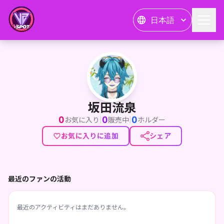
日本語
坂田流泉
坂田流泉
0
0
0
|
|
お気に入り
販売中
ホルダー
お気に入りに追加
シェア
最近のファンの活動
最近のアクティビティはまだありません。