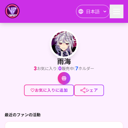
日本語
雨海
IRIAMで活動している”自称”最高に可愛い雨海といいます！
雨海
3
0
7
|
|
お気に入り
販売中
ホルダー
お気に入りに追加
シェア
最近のファンの活動