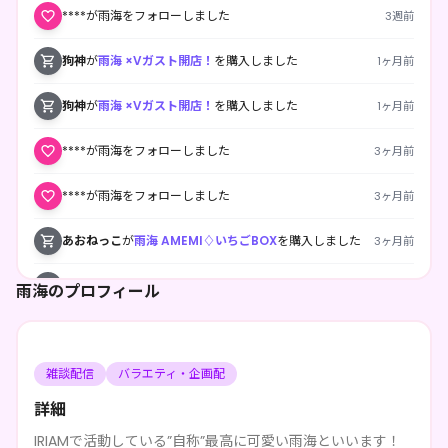
****が雨海をフォローしました
3週前
狗神
が
雨海 ×Vガスト開店！
を購入しました
1ヶ月前
狗神
が
雨海 ×Vガスト開店！
を購入しました
1ヶ月前
****が雨海をフォローしました
3ヶ月前
****が雨海をフォローしました
3ヶ月前
あおねっこ
が
雨海 AMEMI♢いちごBOX
を購入しました
3ヶ月前
緑青 萌葱
が
雨海 AMEMI♢いちごBOX
を購入しました
3ヶ月前
雨海のプロフィール
あおねっこ
が
雨海 AMEMI♢いちごBOX
を購入しました
3ヶ月前
雑談配信
バラエティ・企画配
詳細
IRIAMで活動している”自称”最高に可愛い雨海といいます！