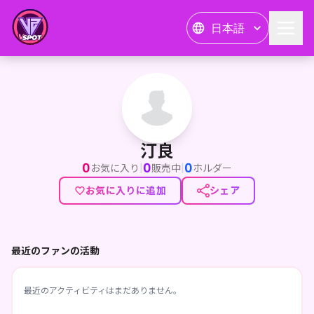
日本語
汀良
汀良
0
0
0
|
|
お気に入り
販売中
ホルダー
お気に入りに追加
シェア
最近のファンの活動
最近のアクティビティはまだありません。