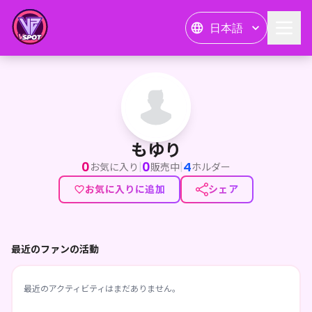
日本語
もゆり
もゆり
0
0
4
|
|
お気に入り
販売中
ホルダー
お気に入りに追加
シェア
最近のファンの活動
最近のアクティビティはまだありません。