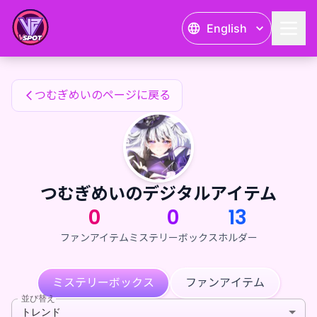
つむぎめい's Fan Items — 24karat
English
つむぎめい's Fan Items
つむぎめいのページに戻る
つむぎめいのデジタルアイテム
0
0
13
ファンアイテム
ミステリーボックス
ホルダー
ミステリーボックス
ファンアイテム
並び替え
トレンド