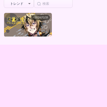
トレンド
seizi
~
2026/12/31
神凪誠士 デジタルBOX（全5種）
最低価格
購入はこちら
¥
1,000