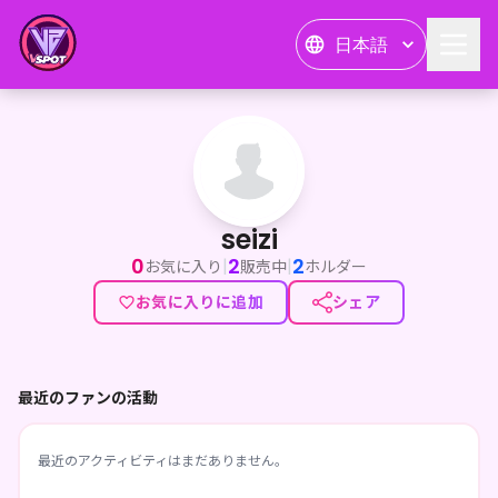
日本語
seizi
seizi
0
2
2
|
|
お気に入り
販売中
ホルダー
お気に入りに追加
シェア
最近のファンの活動
最近のアクティビティはまだありません。