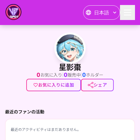
日本語
星影棗
星影棗
0
0
0
|
|
お気に入り
販売中
ホルダー
お気に入りに追加
シェア
最近のファンの活動
最近のアクティビティはまだありません。