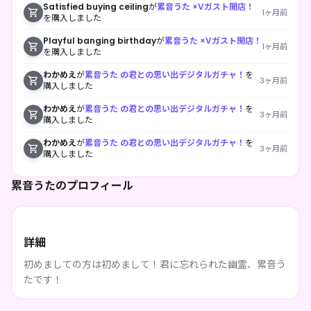
Satisfied buying ceiling
が
累音うた ×Vガスト開店！
1ヶ月前
を購入しました
Playful banging birthday
が
累音うた ×Vガスト開店！
1ヶ月前
を購入しました
わかめえ
が
累音うた の君との思い出デジタルガチャ！
を
3ヶ月前
購入しました
わかめえ
が
累音うた の君との思い出デジタルガチャ！
を
3ヶ月前
購入しました
わかめえ
が
累音うた の君との思い出デジタルガチャ！
を
3ヶ月前
購入しました
累音うたのプロフィール
詳細
初めましての方は初めまして！君に忘れられた幽霊、累音う
たです！