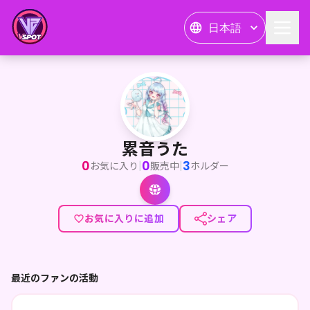
日本語
累音うた
<p>初めましての方は初めまして！君に忘れられた幽霊、累音う
累音うた
0
0
3
|
|
お気に入り
販売中
ホルダー
お気に入りに追加
シェア
最近のファンの活動