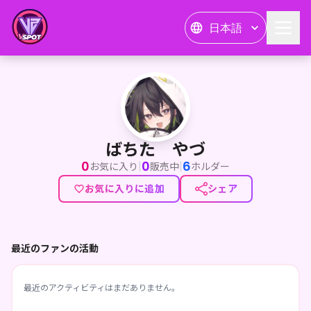
日本語
ばちた やづ
ばちた やづ
0
0
6
|
|
お気に入り
販売中
ホルダー
お気に入りに追加
シェア
最近のファンの活動
最近のアクティビティはまだありません。