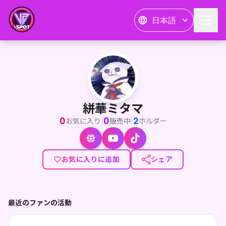
日本語
絣華ミタマ
<p>あなたの好きが一つでも増えると良いな✨</p><p>V初の多
絣華ミタマ
0
0
2
|
|
お気に入り
販売中
ホルダー
お気に入りに追加
シェア
最近のファンの活動