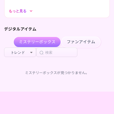
猫魈っていう妖怪なんだよ！！
もっと見る
人ならざる者の寄り合う町かすりばなに住んでるの🐾
🔴現在はYoutubeで雑談メインに活動中🔊
デジタルアイテム
ホラゲー配信では新鮮な悲鳴とともにリスナーさんの
鼓膜を破壊したり…
ミステリーボックス
ファンアイテム
気軽に飯テロ画像を募集しては雑談中にダメージを受けて
愉悦を提供したり…😇
トレンド
僕の住む町の話もしたりするよ
いつか3Dで再現して遊びに来てもらったりしたいな…
人間さんと交流して神秘を安定させるのも目標だしね！！
ミステリーボックスが見つかりません。
ぜひ配信に遊びに来てね～！！待ってるよ！！🐾