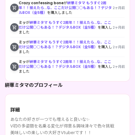
Crazy confessing bone
が
絣華ミタマ もうすぐ2周
年！！揃えたら…な、ここだけ公開○○もある！？デジタ
2ヶ月前
ルBOX（全5種）
を購入しました
ミッ
が
絣華ミタマ もうすぐ2周年！！揃えたら…な、ここ
だけ公開○○もある！？デジタルBOX（全5種）
を購入し
2ヶ月前
ました
ミッ
が
絣華ミタマ もうすぐ2周年！！揃えたら…な、ここ
だけ公開○○もある！？デジタルBOX（全5種）
を購入し
2ヶ月前
ました
ミッ
が
絣華ミタマ もうすぐ2周年！！揃えたら…な、ここ
だけ公開○○もある！？デジタルBOX（全5種）
を購入し
2ヶ月前
ました
絣華ミタマのプロフィール
詳細
あなたの好きが一つでも増えると良いな✨
V初の多姿類を名乗る変化が得意＆興味津々で色々挑戦
美味しいの楽しいの大好きVtuberです！！