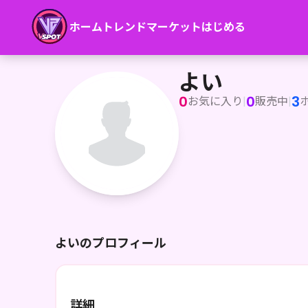
ホーム
トレンド
マーケット
はじめる
よい
よい
0
0
3
お気に入り
|
販売中
|
よいのプロフィール
詳細