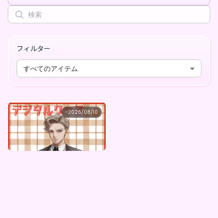
フィルター
すべてのアイテム
玄野 樹
~
2026/08/10
玄野樹 ×Vガスト開店！
最低価格
購入はこちら
¥
1,100