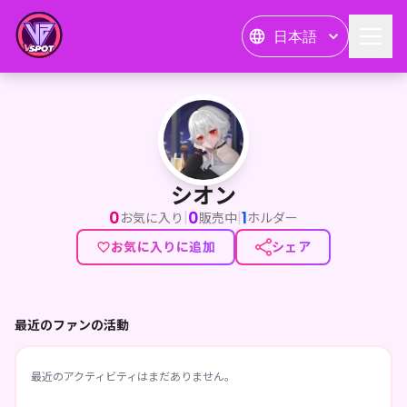
日本語
シオン
シオン
0
0
1
|
|
お気に入り
販売中
ホルダー
お気に入りに追加
シェア
最近のファンの活動
最近のアクティビティはまだありません。