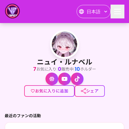
日本語
ニュイ・ルナベル
<p>ぐうたら貴族×魔法使いVTuber ニュイ･ルナベルです⟡.*
ニュイ・ルナベル
7
0
10
|
|
お気に入り
販売中
ホルダー
お気に入りに追加
シェア
最近のファンの活動