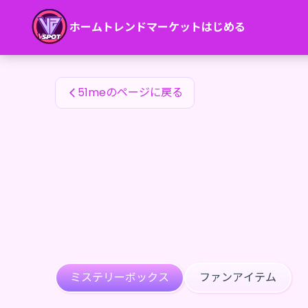
51meのファンアイテム — 24karat
ホーム
トレンド
マーケット
はじめる
51meのファンアイテム
51meのページに戻る
ミステリーボックス
ファンアイテム