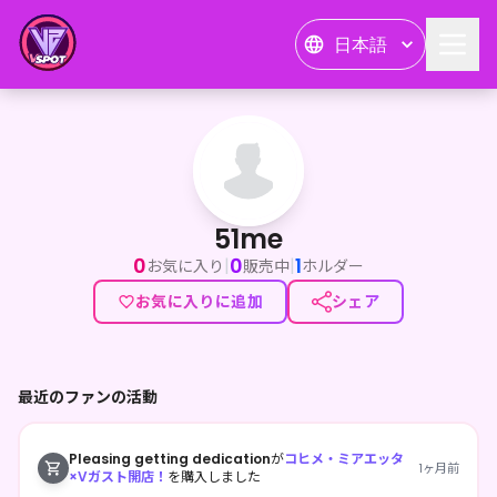
日本語
51me
51me
0
0
1
|
|
お気に入り
販売中
ホルダー
お気に入りに追加
シェア
最近のファンの活動
Pleasing getting dedication
が
コヒメ・ミアエッタ
1ヶ月前
×Vガスト開店！
を購入しました