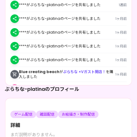
****がぷらちな-platinaのページを共有しました
1週前
****がぷらちな-platinaのページを共有しました
1ヶ月前
****がぷらちな-platinaのページを共有しました
1ヶ月前
****がぷらちな-platinaのページを共有しました
1ヶ月前
****がぷらちな-platinaのページを共有しました
1ヶ月前
Blue creating beach
が
ぷらちな ×Vガスト開店！
を購
1ヶ月前
入しました
ぷらちな-platinaのプロフィール
****がぷらちな-platinaをフォローしました
1ヶ月前
****がぷらちな-platinaのページを共有しました
1ヶ月前
ゲーム配信
雑談配信
お絵描き・制作配信
詳細
まだ説明がありません。