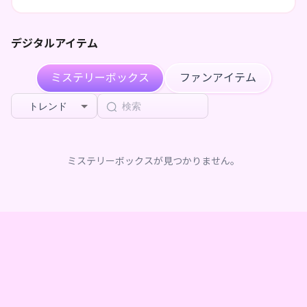
デジタルアイテム
ミステリーボックス
ファンアイテム
トレンド
ミステリーボックスが見つかりません。