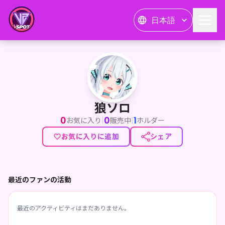
日本語
狼ソロ
狼ソロ
0
0
1
|
|
お気に入り
販売中
ホルダー
お気に入りに追加
シェア
最近のファンの活動
最近のアクティビティはまだありません。