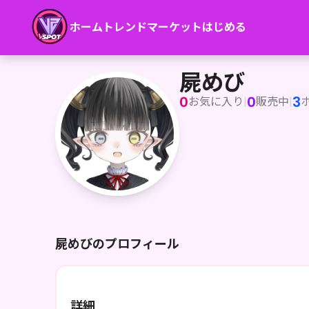
ホーム
トレンド
マーケット
はじめる
屍めび
屍めび
0
0
3
お気に入り
|
販売中
|
屍めびのプロフィール
詳細