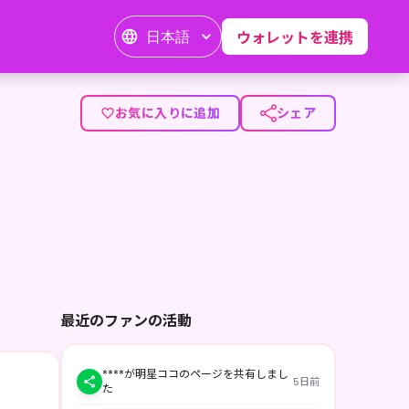
日本語
ウォレットを連携
て呼んだら許さないんだから！！ 普段は17LIVEで毎日配信
お気に入りに追加
シェア
最近のファンの活動
****が明星ココのページを共有しまし
5日前
た