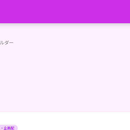
)よ！ 気軽にココ様って呼ばせてあげる！もう…ココちゃまっ
ルダー
ィ・企画配