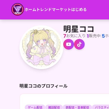
ホーム
トレンド
マーケット
はじめる
明星ココ
うちゅうでいちばんかわいいボイス、明星ココ (あけほしここ
明星ココ
7
1
5
お気に入り
|
販売中
|
ホ
明星ココのプロフィール
ゲーム配信
雑談配信
歌配信・音楽配信
バラエテ