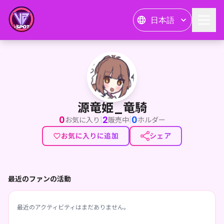
日本語
源竜姫_竜騎
源竜姫_竜騎
0
2
0
|
|
お気に入り
販売中
ホルダー
お気に入りに追加
シェア
最近のファンの活動
最近のアクティビティはまだありません。