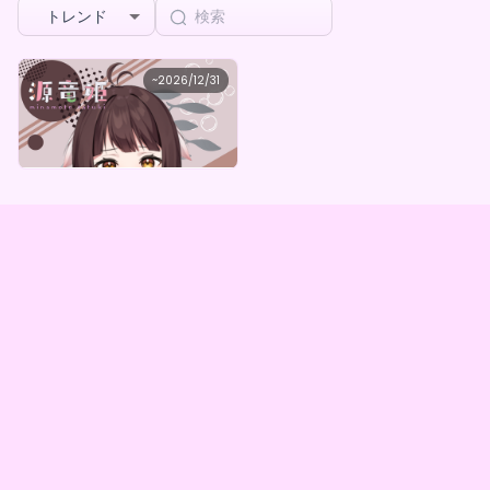
トレンド
源竜姫_竜騎
~
2026/12/31
源竜姫 /竜騎 デジタルグッズガチャ（全5種）
最低価格
購入はこちら
¥
1,000