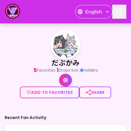
English
だぶかみ
<p>こんかみ～！だぶかみの白い方の梓狼ましろです～！</p
だぶかみ
5
1
4
|
|
Favorites
Drops live
Holders
ADD TO FAVORITES
SHARE
Recent Fan Activity