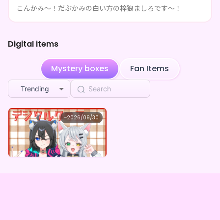
こんかみ～！だぶかみの白い方の梓狼ましろです～！
**** followed だぶかみ
3mo ago
Pretend envying brown
purchased the
梓狼まし
3mo ago
ろ デジタルBOX（全5種）
Digital items
**** followed だぶかみ
3mo ago
Mystery boxes
Fan Items
**** followed だぶかみ
3mo ago
Trending
**** followed だぶかみ
3mo ago
だぶかみ
リサイクル
purchased the
梓狼ましろ デジタル
~
2026/09/30
3mo ago
だぶかみ ×Vガスト開店！
BOX（全5種）
Lowest price
Quick cooking dance
purchased the
梓狼まし
4mo ago
Purchase Here
¥
1,100
ろ デジタルBOX（全5種）