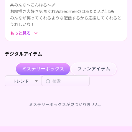
****がはるたたんのページを共有しました
3ヶ月前
🦇みんな～こんはる～🩹
お絵描き大好き気まぐれVstreamerのはるたたんだよ🦇
****がはるたたんをフォローしました
3ヶ月前
みんなが笑ってくれるような配信するから応援してくれると
うれしいな！
****がはるたたんをフォローしました
3ヶ月前
配信遊びに来るの待ってるよ❤️‍🩹
もっと見る
****がはるたたんのページを共有しました
3ヶ月前
デジタルアイテム
****がはるたたんのページを共有しました
3ヶ月前
****がはるたたんのページを共有しました
3ヶ月前
ミステリーボックス
ファンアイテム
****がはるたたんのページを共有しました
3ヶ月前
トレンド
****がはるたたんのページを共有しました
3ヶ月前
ミステリーボックスが見つかりません。
****がはるたたんのページを共有しました
3ヶ月前
****がはるたたんのページを共有しました
3ヶ月前