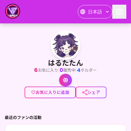
日本語
はるたたん
<p>🦇みんな～こんはる～🩹</p><p>お絵描き大好き気まぐ
はるたたん
6
0
4
|
|
お気に入り
販売中
ホルダー
お気に入りに追加
シェア
最近のファンの活動