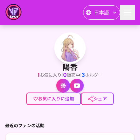
日本語
陽香
<p>こんよっぴ！初めまして！</p><p>関西弁お酒大好きクリエイ
陽香
1
0
3
|
|
お気に入り
販売中
ホルダー
お気に入りに追加
シェア
最近のファンの活動