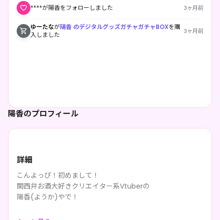
****が陽香をフォローしました
3ヶ月前
ゆーたな
が
陽香 のデジタルグッズガチャガチャBOX
を購
3ヶ月前
入しました
陽香のプロフィール
詳細
こんよっぴ！初めまして！
関西弁お酒大好きクリエイター系Vtuberの
陽香(ようか)やで！
ゲームしたりお酒飲みながら雑談したり