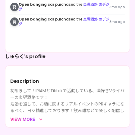
Open banging car
purchased the
炎導酒烙 のデジ
3mo ago
グ
Open banging car
purchased the
炎導酒烙 のデジ
3mo ago
グ
しゅらく's profile
Description
初めまして！IRIAMとTiktokで活動している、酒好きVライバ
ーの炎導酒烙です！
活動を通して、お酒に関するリアルイベントのPRキャラにな
るべく、日々精進しております！飲み雑などで楽しく配信し
てます！是非遊びに来てください🎶
VIEW MORE