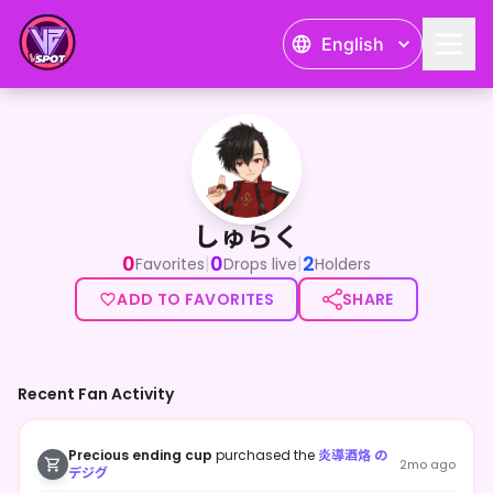
English
しゅらく
<p>初めまして！IRIAMとTiktokで活動している、酒好
しゅらく
0
0
2
|
|
Favorites
Drops live
Holders
ADD TO FAVORITES
SHARE
Recent Fan Activity
Precious ending cup
purchased the
炎導酒烙 の
2mo ago
デジグ