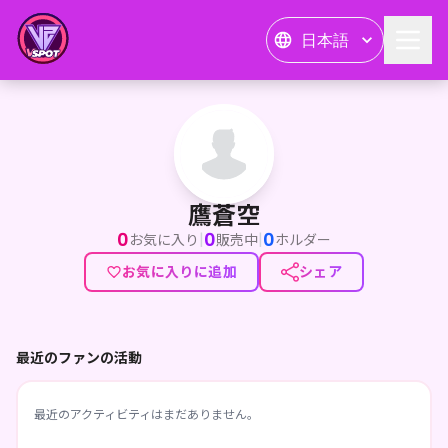
日本語
鷹蒼空
鷹蒼空
0
0
0
|
|
お気に入り
販売中
ホルダー
お気に入りに追加
シェア
最近のファンの活動
最近のアクティビティはまだありません。