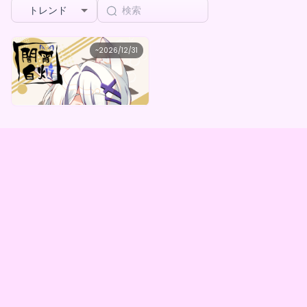
トレンド
白灯
~
2026/12/31
闇宵白灯 灯火オリジナルデジタルBOX（全5種）
最低価格
購入はこちら
¥
1,000