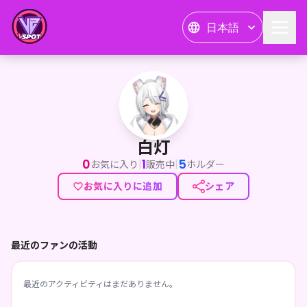
日本語
白灯
白灯
0
1
5
|
|
お気に入り
販売中
ホルダー
お気に入りに追加
シェア
最近のファンの活動
最近のアクティビティはまだありません。