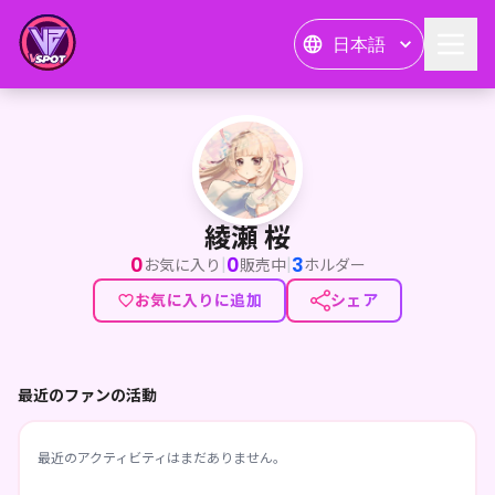
日本語
綾瀬 桜
綾瀬 桜
0
0
3
|
|
お気に入り
販売中
ホルダー
お気に入りに追加
シェア
最近のファンの活動
最近のアクティビティはまだありません。