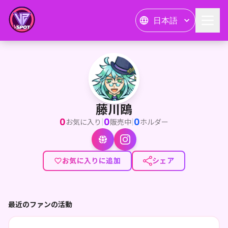
日本語
藤川鴎
<p>Aho-y!ロスシーガルパイレーツの船長、藤川鴎だ！</p
藤川鴎
0
0
0
|
|
お気に入り
販売中
ホルダー
お気に入りに追加
シェア
最近のファンの活動