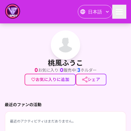
日本語
桃風ふうこ
桃風ふうこ
0
0
3
|
|
お気に入り
販売中
ホルダー
お気に入りに追加
シェア
最近のファンの活動
最近のアクティビティはまだありません。